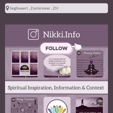
Seghwaert , Zoetermeer , ZH