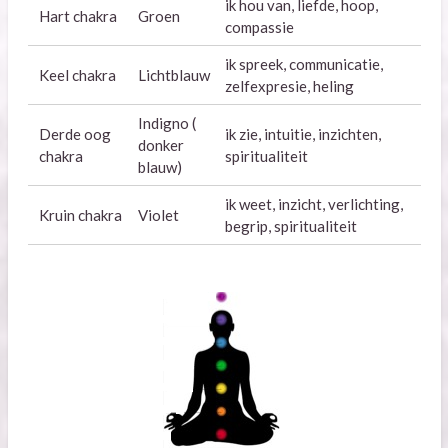
ik hou van, liefde, hoop,
Hart chakra
Groen
compassie
ik spreek, communicatie,
Keel chakra
Lichtblauw
zelfexpresie, heling
Indigno (
Derde oog
ik zie, intuitie, inzichten,
donker
chakra
spiritualiteit
blauw)
ik weet, inzicht, verlichting,
Kruin chakra
Violet
begrip, spiritualiteit