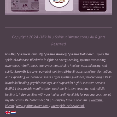
Copyright 2024 / Nik-Ki / SpiritualAware.com / All Rights
Reserved
Nik-Ki || Spiritueel Bewust || Spiritual Aware || Spiritual Database :
Explore the
spiritual database, filled with insights on energy healing, spiritual awakening,
awareness, mindfulness, energy systems, chakra healing, aura balancing, and
spiritual growth. Discover powerful tools for self-healing, personal transformation,
and expanding your consciousness. I offer spiritual guidance, tarot readings, Reiki
Kundalini healing, psychic readings, and support for highly sensitive persons
(HSPs). I also provide manifestation coaching, intuitive coaching, and holistic
healing to help you align with your highest self. Available for personal coaching at
my Atelier Nik-Ki (Zoetermeer, NL), during my travels, or online. (
www.nik-
ki.com
/
www.spiritualaware.com
/
www.spiritueelbewust.nl
)