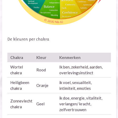
De kleuren per chakra
Chakra
Kleur
Kenmerken
Wortel
Ik ben, zekerheid, aarden,
Rood
chakra
overlevingsinstinct
Heiligbeen
ik voel, sexualiteit,
Oranje
chakra
intimiteit, emoties
ik doe, energie, vitaliteit,
Zonnevlecht
Geel
verlangen/ kracht,
chakra
zelfvertrouwen