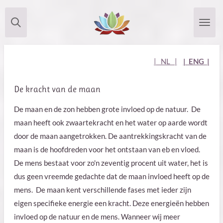
Ga
direct
naar
de
| NL |
| ENG |
hoofdinhoud
De kracht van de maan
De maan en de zon hebben grote invloed op de natuur. De
maan heeft ook zwaartekracht en het water op aarde wordt
door de maan aangetrokken. De aantrekkingskracht van de
maan is de hoofdreden voor het ontstaan van eb en vloed.
De mens bestaat voor zo'n zeventig procent uit water, het is
dus geen vreemde gedachte dat de maan invloed heeft op de
mens. De maan kent verschillende fases met ieder zijn
eigen specifieke energie een kracht. Deze energieën hebben
invloed op de natuur en de mens. W
anneer wij meer