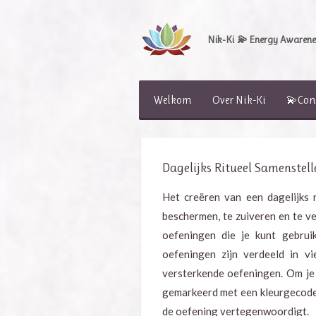
Ga
direct
Nik-Ki
💫
Energy Awarenes
naar
de
hoofdinhoud
Welkom
Over Nik-Ki
💫Con
Dagelijks Ritueel Samenstell
Het creëren van een dagelijks r
beschermen, te zuiveren en te ve
oefeningen die je kunt gebrui
oefeningen zijn verdeeld in v
versterkende oefeningen. Om je t
gemarkeerd met een kleurgecodee
de oefening vertegenwoordigt.