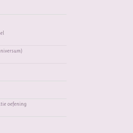
el
universum)
atie oefening
e