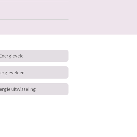
Energieveld
nergievelden
rgie uitwisseling