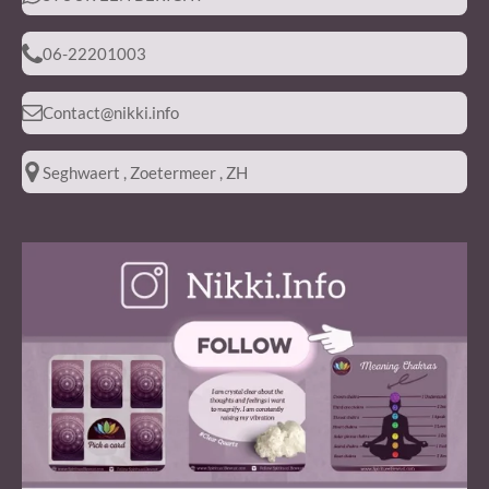
06-22201003
Contact@nikki.info
Seghwaert , Zoetermeer , ZH