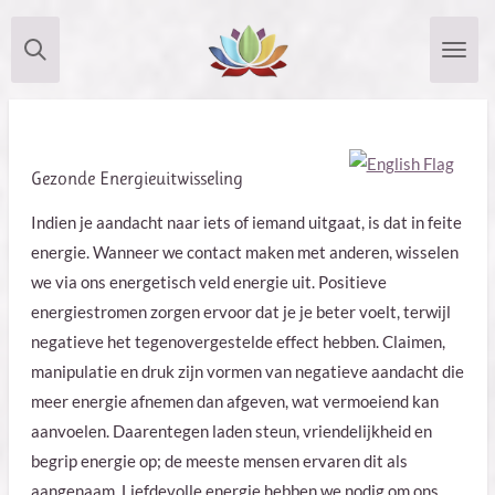
Ga
direct
naar
de
hoofdinhoud
Gezonde Energieuitwisseling
Indien je aandacht naar iets of iemand uitgaat, is dat in feite
energie. Wanneer we contact maken met anderen, wisselen
we via ons energetisch veld energie uit. Positieve
energiestromen zorgen ervoor dat je je beter voelt, terwijl
negatieve het tegenovergestelde effect hebben. Claimen,
manipulatie en druk zijn vormen van negatieve aandacht die
meer energie afnemen dan afgeven, wat vermoeiend kan
aanvoelen. Daarentegen laden steun, vriendelijkheid en
begrip energie op; de meeste mensen ervaren dit als
aangenaam. Liefdevolle energie hebben we nodig om ons