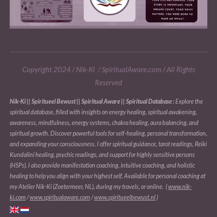
Copyright 2024 / Nik-Ki / SpiritualAware.com / All Rights
Reserved
Nik-Ki || Spiritueel Bewust || Spiritual Aware || Spiritual Database :
Explore the
spiritual database, filled with insights on energy healing, spiritual awakening,
awareness, mindfulness, energy systems, chakra healing, aura balancing, and
spiritual growth. Discover powerful tools for self-healing, personal transformation,
and expanding your consciousness. I offer spiritual guidance, tarot readings, Reiki
Kundalini healing, psychic readings, and support for highly sensitive persons
(HSPs). I also provide manifestation coaching, intuitive coaching, and holistic
healing to help you align with your highest self. Available for personal coaching at
my Atelier Nik-Ki (Zoetermeer, NL), during my travels, or online. (
www.nik-
ki.com
/
www.spiritualaware.com
/
www.spiritueelbewust.nl
)