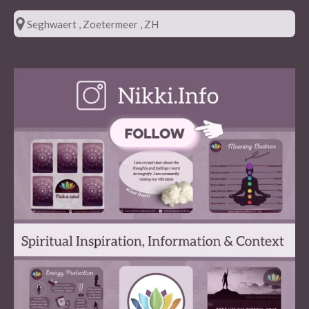
Seghwaert , Zoetermeer , ZH