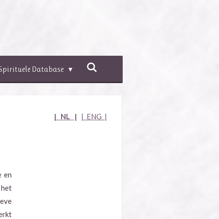
Spirituele Database
| NL
|
| ENG |
e en
 het
ieve
erkt