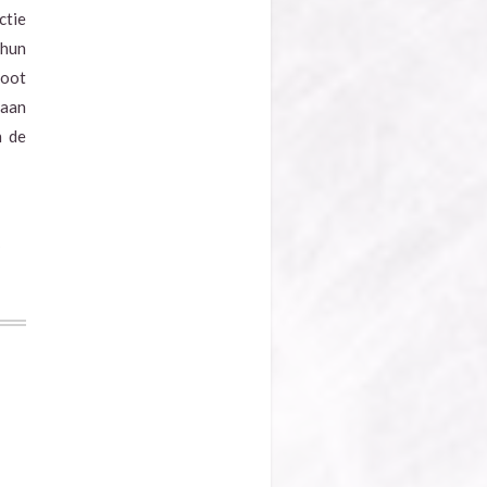
ctie
 hun
root
 aan
n de
e