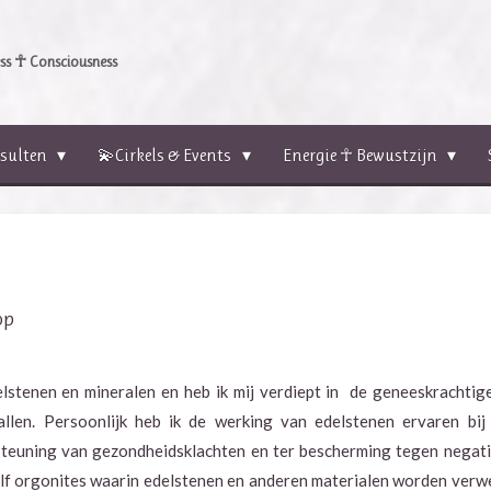
s ☥ Consciousness
sulten
💫Cirkels & Events
Energie ☥ Bewustzijn
op
elstenen en mineralen en heb ik mij verdiept in
de geneeskrachtig
allen. Persoonlijk heb ik de werking van edelstenen ervaren bij
rsteuning van gezondheidsklachten en ter bescherming tegen negat
lf orgonites waarin edelstenen en anderen materialen worden verw