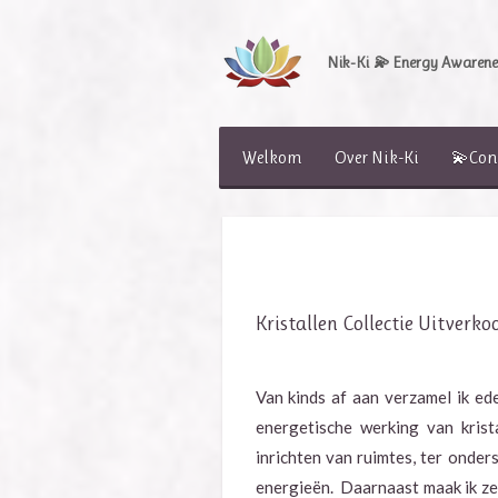
Ga
direct
Nik-Ki
💫
Energy Awarenes
naar
de
hoofdinhoud
Welkom
Over Nik-Ki
💫Con
Kristallen Collectie Uitverko
Van kinds af aan verzamel ik ed
energetische werking van krist
inrichten van ruimtes, ter onde
energieën. Daarnaast maak ik ze